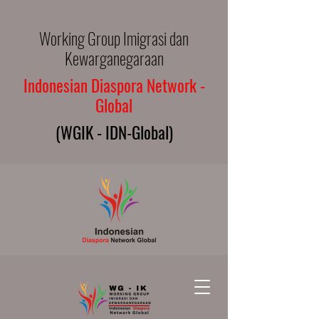
Working Group Imigrasi dan
Kewarganegaraan
Indonesian Diaspora Network -
Global
(WGIK - IDN-Global)