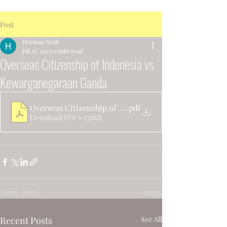
Post
Herman Syah
Jul 27, 2025
0 min read
Overseas Citizenship of Indonesia vs
Kewarganegaraan Ganda
Overseas Citizenship of Indonesia vs Kewarganegara
.pdf
Download PDF • 257KB
Recent Posts
See All