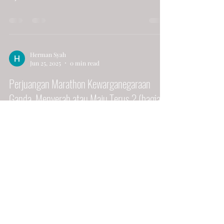
Herman Syah
Jun 25, 2025
0 min read
Perjuangan Marathon Kewarganegaraan
Ganda, Menyerah atau Maju Terus ? (bagian
2)
Herman Syah
Jun 23, 2025
0 min read
Perjuangan Marathon Kewarganegaraan
Ganda, Menyerah atau Maju Terus ? (bagian